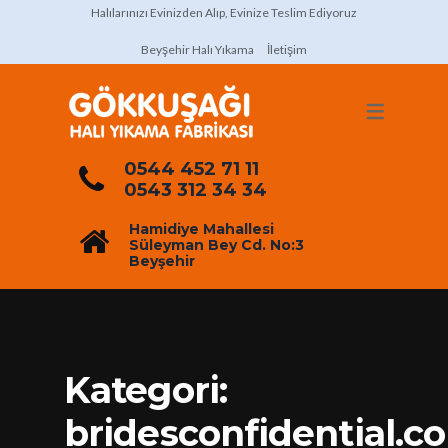
Halılarınızı Evinizden Alıp, Evinize Teslim Ediyoruz
Beyşehir Halı Yıkama
İletişim
0544 452 71 11
0543 312 34 34
Hamidiye Mahallesi
Süleyman Bey Cd. No:3
Beyşehir
Kategori:
bridesconfidential.c