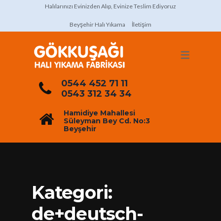
Halılarınızı Evinizden Alıp, Evinize Teslim Ediyoruz
Beyşehir Halı Yıkama
İletişim
0544 452 71 11
0543 312 34 34
Hamidiye Mahallesi
Süleyman Bey Cd. No:3
Beyşehir
Kategori:
de+deutsch-