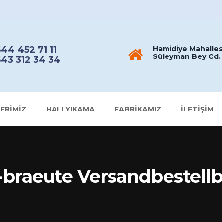
44 452 71 11
Hamidiye Mahalles
Süleyman Bey Cd. 
43 312 34 34
ERIMIZ
HALI YIKAMA
FABRIKAMIZ
İLETIŞIM
braeute Versandbestellb