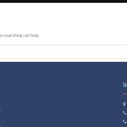
ps searching can help.
İ
k
.