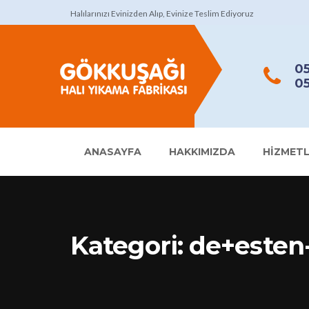
Halılarınızı Evinizden Alıp, Evinize Teslim Ediyoruz
05
05
ANASAYFA
HAKKIMIZDA
HIZMETL
Kategori:
de+esten-