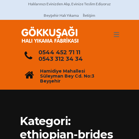
Halılarınızı Evinizden Alıp, Evinize Teslim Ediyoruz
Beyşehir Halı Yıkama
İletişim
0544 452 71 11
0543 312 34 34
Hamidiye Mahallesi
Süleyman Bey Cd. No:3
Beyşehir
Kategori:
ethiopian-brides