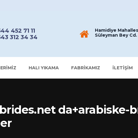
44 452 71 11
Hamidiye Mahalles
Süleyman Bey Cd. 
43 312 34 34
ERIMIZ
HALI YIKAMA
FABRIKAMIZ
İLETIŞIM
brides.net da+arabiske-
er