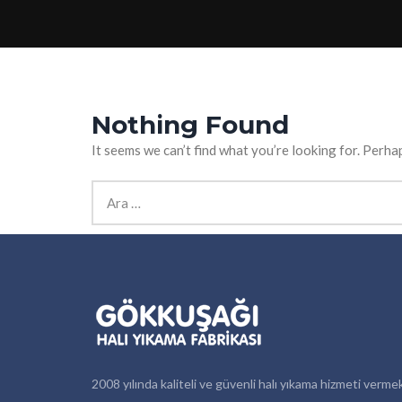
Nothing Found
It seems we can’t find what you’re looking for. Perha
Arama:
2008 yılında kaliteli ve güvenli halı yıkama hizmeti verme