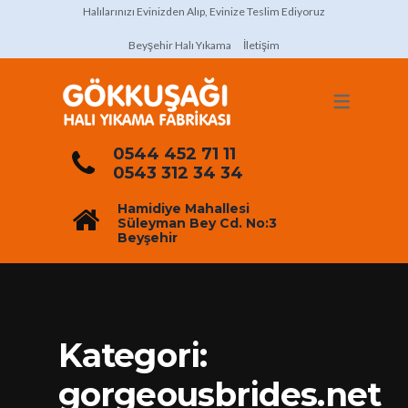
Halılarınızı Evinizden Alıp, Evinize Teslim Ediyoruz
Beyşehir Halı Yıkama
İletişim
0544 452 71 11
0543 312 34 34
Hamidiye Mahallesi
Süleyman Bey Cd. No:3
Beyşehir
Kategori:
gorgeousbrides.net