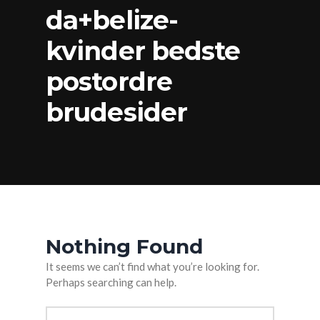
da+belize-
kvinder bedste
postordre
brudesider
Nothing Found
It seems we can’t find what you’re looking for.
Perhaps searching can help.
Arama: