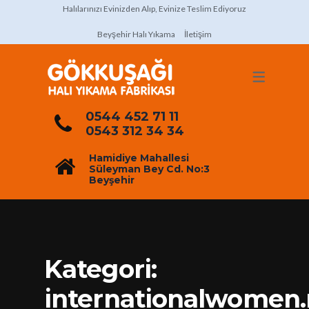
Halılarınızı Evinizden Alıp, Evinize Teslim Ediyoruz
Beyşehir Halı Yıkama
İletişim
0544 452 71 11
0543 312 34 34
Hamidiye Mahallesi
Süleyman Bey Cd. No:3
Beyşehir
Kategori:
internationalwomen.