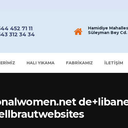
44 452 71 11
Hamidiye Mahalles
Süleyman Bey Cd. 
43 312 34 34
ERIMIZ
HALI YIKAMA
FABRIKAMIZ
İLETIŞIM
ionalwomen.net de+libane
ellbrautwebsites