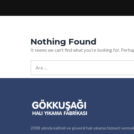
Nothing Found
It seems we can’t find what you’re looking for. Perha
Arama:
2008 yılında kaliteli ve güvenli halı yıkama hizmeti verme