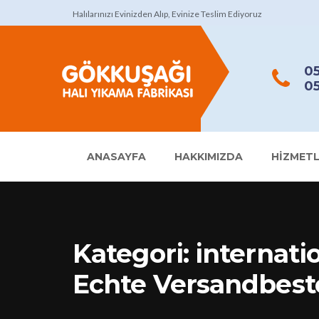
Halılarınızı Evinizden Alıp, Evinize Teslim Ediyoruz
05
05
ANASAYFA
HAKKIMIZDA
HIZMETL
Kategori:
internat
Echte Versandbest