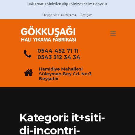
Halılarınızı Evinizden Alıp, Evinize Teslim Ediyoruz
Beyşehir Halı Yıkama
İletişim
0544 452 71 11
0543 312 34 34
Hamidiye Mahallesi
Süleyman Bey Cd. No:3
Beyşehir
Kategori:
it+siti-
di-incontri-