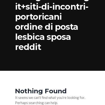
it+siti-di-incontri-
portoricani
ordine di posta
lesbica sposa
reddit
Nothing Found
It seems we can’t find what you’re looking for.
Perhaps searching can help.