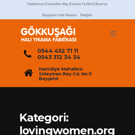
Halılarınızı Evinizden Alıp, Evinize Teslim Ediyoruz
Beyşehir Halı Yıkama
İletişim
0544 452 71 11
0543 312 34 34
Hamidiye Mahallesi
Süleyman Bey Cd. No:3
Beyşehir
Kategori:
lovingwomen.org