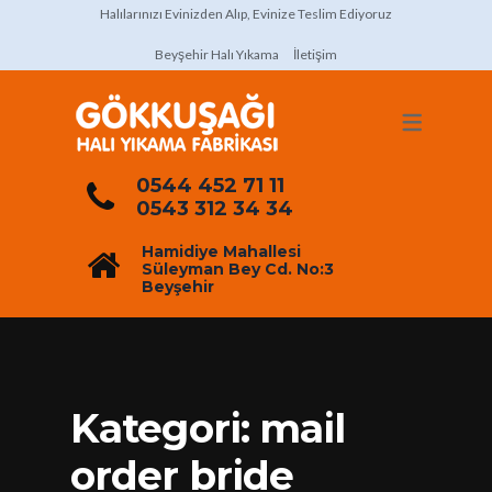
Halılarınızı Evinizden Alıp, Evinize Teslim Ediyoruz
Beyşehir Halı Yıkama
İletişim
0544 452 71 11
0543 312 34 34
Hamidiye Mahallesi
Süleyman Bey Cd. No:3
Beyşehir
Kategori:
mail
order bride