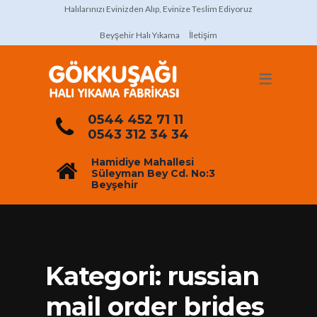
Halılarınızı Evinizden Alıp, Evinize Teslim Ediyoruz
Beyşehir Halı Yıkama
İletişim
0544 452 71 11
0543 312 34 34
Hamidiye Mahallesi
Süleyman Bey Cd. No:3
Beyşehir
Kategori:
russian
mail order brides