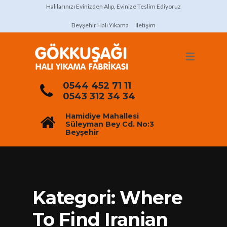
Halılarınızı Evinizden Alıp, Evinize Teslim Ediyoruz
Beyşehir Halı Yıkama
İletişim
0544 452 71 11
0543 312 34 34
Hamidiye Mahallesi
Süleyman Bey Cd. No:3
Beyşehir
Kategori:
Where
To Find Iranian