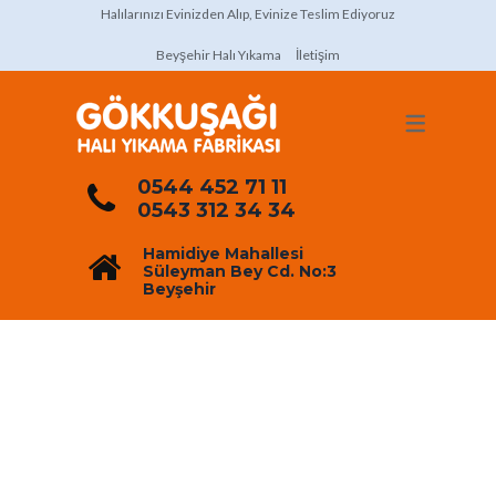
Halılarınızı Evinizden Alıp, Evinize Teslim Ediyoruz
Beyşehir Halı Yıkama
İletişim
0544 452 71 11
0543 312 34 34
Hamidiye Mahallesi
Süleyman Bey Cd. No:3
Beyşehir